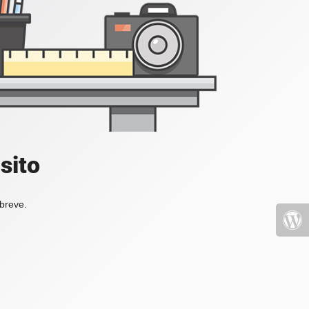
sito
 breve.